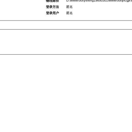
D:\wwwroot\yefeng19850301\wwwroot\jncgjx\l
物理路径
登录方法
匿名
登录用户
匿名