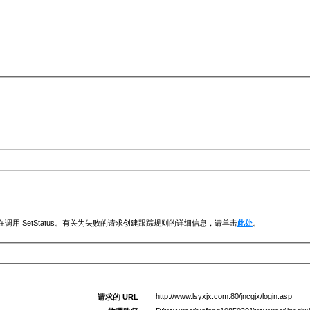
调用 SetStatus。有关为失败的请求创建跟踪规则的详细信息，请单击
此处
。
http://www.lsyxjx.com:80/jncgjx/login.asp
请求的 URL